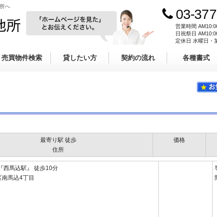
地所へ
03-377
ホームページを見
株式会社キタムラ地所
営業時間 AM10:
日祝祭日 AM10:
定休日 水曜日・
売買物件検索
貸したい方
契約の流れ
各種書式
最寄り駅 徒歩
価格
住所
『西馬込駅』 徒歩10分
区南馬込4丁目