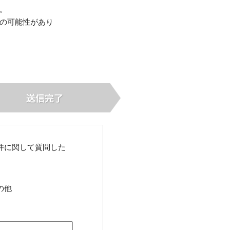
。
いの可能性があり
件に関して質問した
の他
。