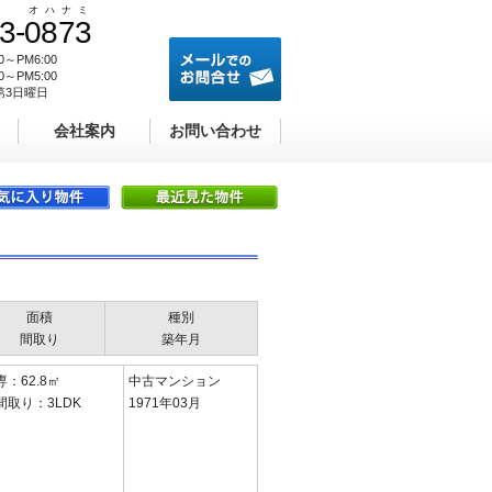
オ
ハ
ナ
ミ
3-
0
8
7
3
たとお伝えください
メールでのお問合せ
00～PM6:00
00～PM5:00
第3日曜日
会社案内
お問い合わせ
面積
種別
間取り
築年月
専：62.8㎡
中古マンション
間取り：3LDK
1971年03月