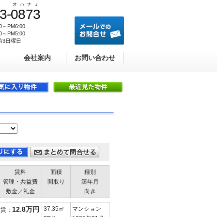
オ
ハ
ナ
ミ
3-
0
8
7
3
たとお伝えください
メールでのお問合せ
00～PM6:00
00～PM5:00
第3日曜日
会社案内
お問い合わせ
賃料
面積
種別
管理・共益費
間取り
築年月
敷金／礼金
向き
12.8万円
37.35㎡
マンション
賃：