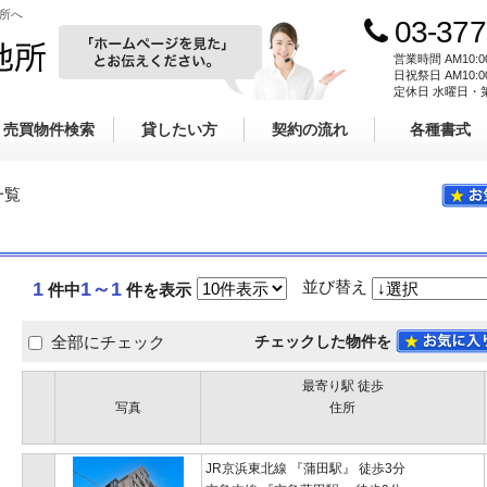
地所へ
03-377
ホームページを見
株式会社キタムラ地所
営業時間 AM10:
日祝祭日 AM10:
定休日 水曜日・
売買物件検索
貸したい方
契約の流れ
各種書式
一覧
並び替え
1
1～1
件中
件を表示
チェックした物件を
全部にチェック
最寄り駅 徒歩
写真
住所
JR京浜東北線 『蒲田駅』 徒歩3分