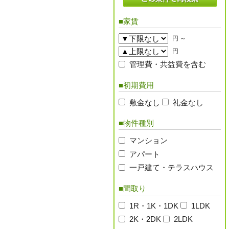
■家賃
円 ～
円
管理費・共益費を含む
■初期費用
敷金なし
礼金なし
■物件種別
マンション
アパート
一戸建て・テラスハウス
■間取り
1R・1K・1DK
1LDK
2K・2DK
2LDK